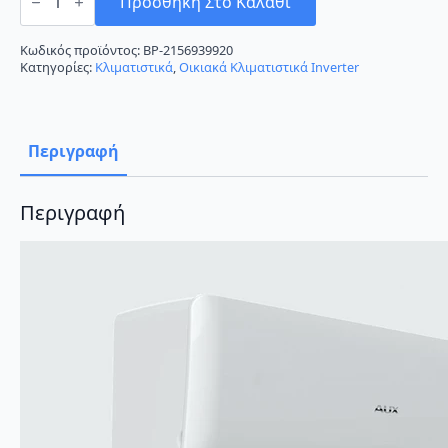
Freedom
Προσθήκη Στο Καλάθι
ASW-
H09B4/FAR3DI-
EU
Κωδικός προϊόντος:
BP-2156939920
Κλιματιστικό
Κατηγορίες:
Κλιματιστικά
,
Οικιακά Κλιματιστικά Inverter
Inverter
9000
BTU
A++/A+++
ποσότητα
Περιγραφή
Περιγραφή