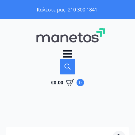
Καλέστε μας: 210 300 1841
Search
€
0.00
0
for: