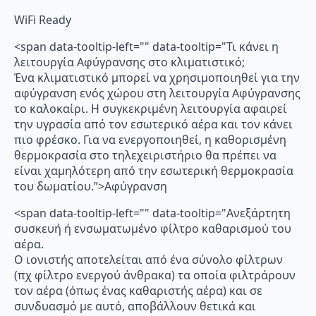
WiFi Ready
<span data-tooltip-left="" data-tooltip="Τι κάνει η
λειτουργία Αφύγρανσης στο κλιματιστικό;
Ένα κλιματιστικό μπορεί να χρησιμοποιηθεί για την
αφύγρανση ενός χώρου στη λειτουργία Αφύγρανσης
το καλοκαίρι. Η συγκεκριμένη λειτουργία αφαιρεί
την υγρασία από τον εσωτερικό αέρα και τον κάνει
πιο φρέσκο. Για να ενεργοποιηθεί, η καθορισμένη
θερμοκρασία στο τηλεχειριστήριο θα πρέπει να
είναι χαμηλότερη από την εσωτερική θερμοκρασία
του δωματίου.”>Αφύγρανση
<span data-tooltip-left="" data-tooltip="Ανεξάρτητη
συσκευή ή ενσωματωμένο φίλτρο καθαρισμού του
αέρα.
Ο ιονιστής αποτελείται από ένα σύνολο φίλτρων
(πχ φίλτρο ενεργού άνθρακα) τα οποία φιλτράρουν
τον αέρα (όπως ένας καθαριστής αέρα) και σε
συνδυασμό με αυτό, αποβάλλουν θετικά και