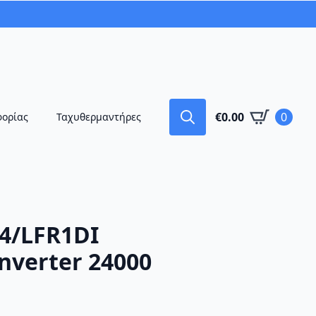
€
0.00
0
φορίας
Ταχυθερμαντήρες
Search
for:
4/LFR1DI
nverter 24000