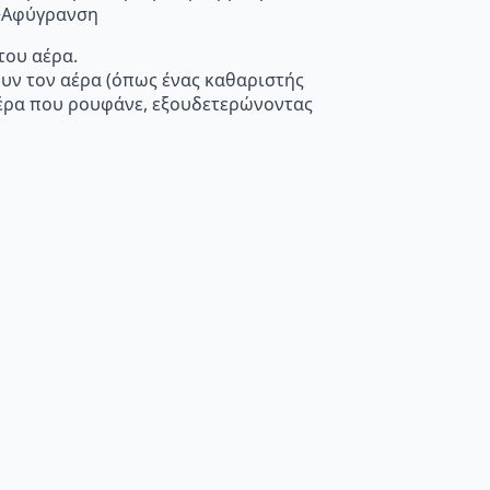
”>Αφύγρανση
του αέρα.
ουν τον αέρα (όπως ένας καθαριστής
 αέρα που ρουφάνε, εξουδετερώνοντας