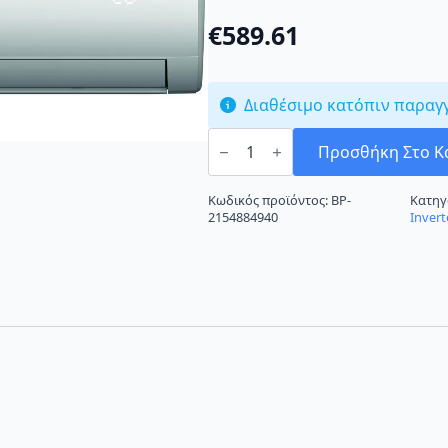
€
589.61
Διαθέσιμο κατόπιν παραγ
AUX
ASW-
Προσθήκη Στο Κ
H24A4/LFR1DI
Κλιματιστικό
Inverter
Κωδικός προϊόντος:
BP-
Κατηγ
24000
2154884940
Invert
BTU
A++/A+
ποσότητα