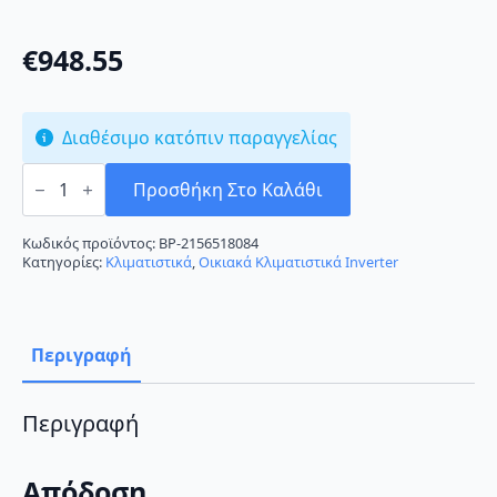
€
948.55
Διαθέσιμο κατόπιν παραγγελίας
AUX
ASW-
Προσθήκη Στο Καλάθι
H24A4/HAR3DI-
EU
Κλιματιστικό
Κωδικός προϊόντος:
BP-2156518084
Inverter
Κατηγορίες:
Κλιματιστικά
,
Οικιακά Κλιματιστικά Inverter
24000
BTU
A++/A+++
με
Wi-
Περιγραφή
Fi
ποσότητα
Περιγραφή
Απόδοση