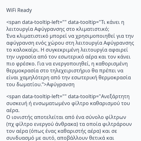
WiFi Ready
<span data-tooltip-left="" data-tooltip="Τι κάνει η
λειτουργία Αφύγρανσης στο κλιματιστικό;
Ένα κλιματιστικό μπορεί να χρησιμοποιηθεί για την
αφύγρανση ενός χώρου στη λειτουργία Αφύγρανσης
το καλοκαίρι. Η συγκεκριμένη λειτουργία αφαιρεί
την υγρασία από τον εσωτερικό αέρα και τον κάνει
πιο φρέσκο. Για να ενεργοποιηθεί, η καθορισμένη
θερμοκρασία στο τηλεχειριστήριο θα πρέπει να
είναι χαμηλότερη από την εσωτερική θερμοκρασία
του δωματίου.”>Αφύγρανση
<span data-tooltip-left="" data-tooltip="Ανεξάρτητη
συσκευή ή ενσωματωμένο φίλτρο καθαρισμού του
αέρα.
Ο ιονιστής αποτελείται από ένα σύνολο φίλτρων
(πχ φίλτρο ενεργού άνθρακα) τα οποία φιλτράρουν
τον αέρα (όπως ένας καθαριστής αέρα) και σε
συνδυασμό με αυτό, αποβάλλουν θετικά και