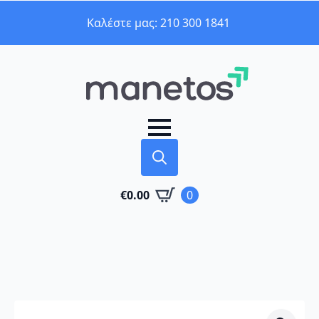
Καλέστε μας: 210 300 1841
Search
€
0.00
0
for: