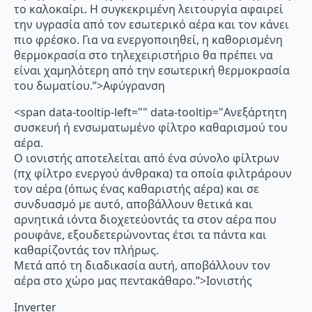
το καλοκαίρι. Η συγκεκριμένη λειτουργία αφαιρεί
την υγρασία από τον εσωτερικό αέρα και τον κάνει
πιο φρέσκο. Για να ενεργοποιηθεί, η καθορισμένη
θερμοκρασία στο τηλεχειριστήριο θα πρέπει να
είναι χαμηλότερη από την εσωτερική θερμοκρασία
του δωματίου.”>Αφύγρανση
<span data-tooltip-left="" data-tooltip="Ανεξάρτητη
συσκευή ή ενσωματωμένο φίλτρο καθαρισμού του
αέρα.
Ο ιονιστής αποτελείται από ένα σύνολο φίλτρων
(πχ φίλτρο ενεργού άνθρακα) τα οποία φιλτράρουν
τον αέρα (όπως ένας καθαριστής αέρα) και σε
συνδυασμό με αυτό, αποβάλλουν θετικά και
αρνητικά ιόντα διοχετεύοντάς τα στον αέρα που
ρουφάνε, εξουδετερώνοντας έτσι τα πάντα και
καθαρίζοντάς τον πλήρως.
Μετά από τη διαδικασία αυτή, αποβάλλουν τον
αέρα στο χώρο μας πεντακάθαρο.”>Ιονιστής
Inverter