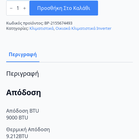
AUX
ASW-
Προσθήκη Στο Καλάθι
H09E4/FZR1DI-
EU
Κλιματιστικό
Κωδικός προϊόντος:
BP-2155674493
Inverter
Κατηγορίες:
Κλιματιστικά
,
Οικιακά Κλιματιστικά Inverter
9000
BTU
A++/A+
ποσότητα
Περιγραφή
Περιγραφή
Απόδοση
Απόδοση BTU
9000 BTU
Θερμική Απόδοση
9.212BTU