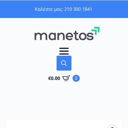
Καλέστε μας: 210 300 1841
Search
€
0.00
0
for: