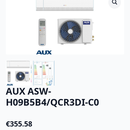
AUX ASW-
H09B5B4/QCR3DI-C0
€
355.58