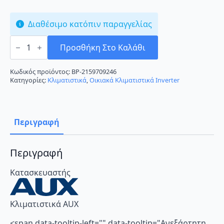
Διαθέσιμο κατόπιν παραγγελίας
AUX
ASW-
Προσθήκη Στο Καλάθι
H09B5B4/QCR3DI-
C0
ποσότητα
Κωδικός προϊόντος:
BP-2159709246
Κατηγορίες:
Κλιματιστικά
,
Οικιακά Κλιματιστικά Inverter
Περιγραφή
Περιγραφή
Κατασκευαστής
Κλιματιστικά AUX
<span data-tooltip-left="" data-tooltip="Ανεξάρτητη