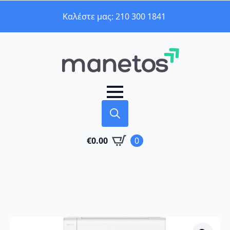
Καλέστε μας: 210 300 1841
Search
€
0.00
0
for: