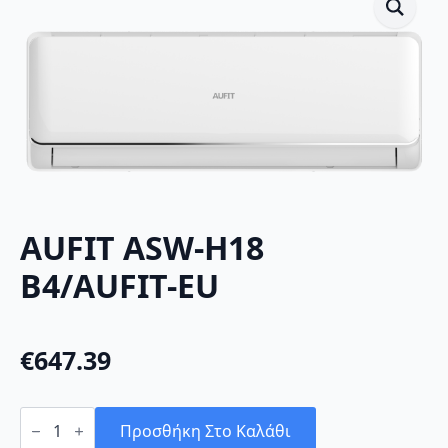
AUFIT ASW-H18
B4/AUFIT-EU
€
647.39
AUFIT
ASW-
Προσθήκη Στο Καλάθι
H18