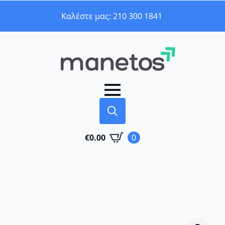
Καλέστε μας: 210 300 1841
Search
€
0.00
0
for: