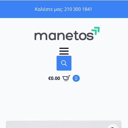
Καλέστε μας: 210 300 1841
Search
€
0.00
0
for: