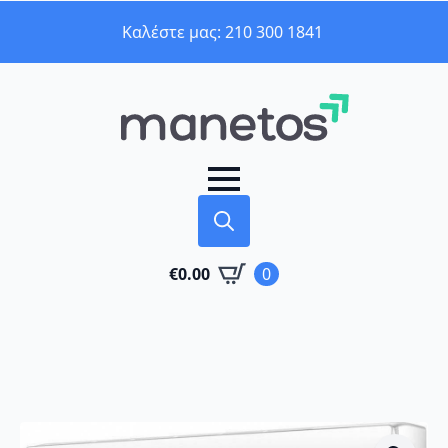
Καλέστε μας: 210 300 1841
Search
€
0.00
0
for: