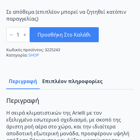
Σε απόθεμα (επιπλέον μπορεί να ζητηθεί κατόπιν
παραγγελίας)
Arielli
AAC-
Προσθήκη Στο Καλάθι
09CHXA61-
I
Κλιματιστικό
Κωδικός προϊόντος:
3225243
Inverter
Κατηγορία:
SHOP
9000
BTU
A++/A+
με
WiFi
Περιγραφή
Επιπλέον πληροφορίες
ποσότητα
Περιγραφή
Η σειρά κλιματιστικών της Arielli με τον
εξελιγμένο εσωτερικό σχεδιασμό, με σκοπό της
άριστη ροή αέρα στο χώρο, και την ιδιαίτερα
αποδοτική εξωτερική μονάδα, προσφέρουν υψηλή