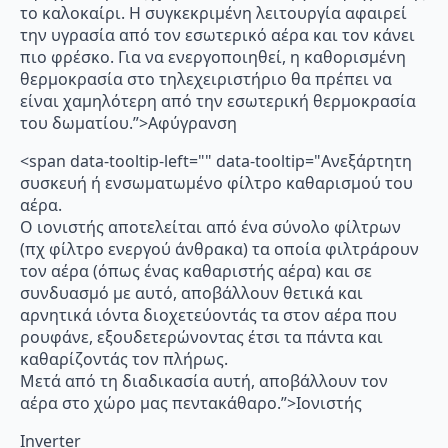
το καλοκαίρι. Η συγκεκριμένη λειτουργία αφαιρεί
την υγρασία από τον εσωτερικό αέρα και τον κάνει
πιο φρέσκο. Για να ενεργοποιηθεί, η καθορισμένη
θερμοκρασία στο τηλεχειριστήριο θα πρέπει να
είναι χαμηλότερη από την εσωτερική θερμοκρασία
του δωματίου.”>Αφύγρανση
<span data-tooltip-left="" data-tooltip="Ανεξάρτητη
συσκευή ή ενσωματωμένο φίλτρο καθαρισμού του
αέρα.
Ο ιονιστής αποτελείται από ένα σύνολο φίλτρων
(πχ φίλτρο ενεργού άνθρακα) τα οποία φιλτράρουν
τον αέρα (όπως ένας καθαριστής αέρα) και σε
συνδυασμό με αυτό, αποβάλλουν θετικά και
αρνητικά ιόντα διοχετεύοντάς τα στον αέρα που
ρουφάνε, εξουδετερώνοντας έτσι τα πάντα και
καθαρίζοντάς τον πλήρως.
Μετά από τη διαδικασία αυτή, αποβάλλουν τον
αέρα στο χώρο μας πεντακάθαρο.”>Ιονιστής
Inverter