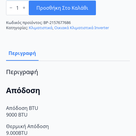
Arielli
AAC-
Προσθήκη Στο Καλάθι
09CH2XA71-
I
Κλιματιστικό
Κωδικός προϊόντος:
BP-2157677686
Inverter
Κατηγορίες:
Κλιματιστικά
,
Οικιακά Κλιματιστικά Inverter
9000
BTU
A++/A+
ποσότητα
Περιγραφή
Περιγραφή
Απόδοση
Απόδοση BTU
9000 BTU
Θερμική Απόδοση
9.000BTU