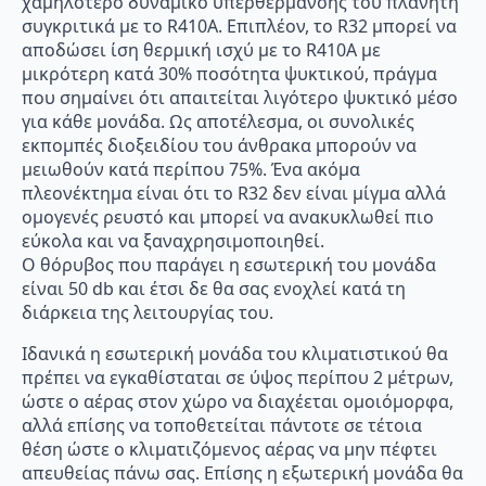
χαμηλότερο δυναμικό υπερθέρμανσης του πλανήτη
συγκριτικά με το R410A. Επιπλέον, το R32 μπορεί να
αποδώσει ίση θερμική ισχύ με το R410A με
μικρότερη κατά 30% ποσότητα ψυκτικού, πράγμα
που σημαίνει ότι απαιτείται λιγότερο ψυκτικό μέσο
για κάθε μονάδα. Ως αποτέλεσμα, οι συνολικές
εκπομπές διοξειδίου του άνθρακα μπορούν να
μειωθούν κατά περίπου 75%. Ένα ακόμα
πλεονέκτημα είναι ότι το R32 δεν είναι μίγμα αλλά
ομογενές ρευστό και μπορεί να ανακυκλωθεί πιο
εύκολα και να ξαναχρησιμοποιηθεί.
Ο θόρυβος που παράγει η εσωτερική του μονάδα
είναι 50 db και έτσι δε θα σας ενοχλεί κατά τη
διάρκεια της λειτουργίας του.
Ιδανικά η εσωτερική μονάδα του κλιματιστικού θα
πρέπει να εγκαθίσταται σε ύψος περίπου 2 μέτρων,
ώστε ο αέρας στον χώρο να διαχέεται ομοιόμορφα,
αλλά επίσης να τοποθετείται πάντοτε σε τέτοια
θέση ώστε ο κλιματιζόμενος αέρας να μην πέφτει
απευθείας πάνω σας. Επίσης η εξωτερική μονάδα θα