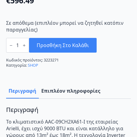
€
596.49
Σε απόθεμα (επιπλέον μπορεί να ζητηθεί κατόπιν
παραγγελίας)
Arielli
AAC-
Προσθήκη Στο Καλάθι
09CH2XA61-
I
Κλιματιστικό
Κωδικός προϊόντος:
3223271
Inverter
Κατηγορία:
SHOP
9000
BTU
A++/A++
με
WiFi
Περιγραφή
Επιπλέον πληροφορίες
ποσότητα
Περιγραφή
Το κλιματιστικό AAC-09CH2XA61-I της εταιρείας
Arielli, έχει ισχύ 9000 BTU και είναι κατάλληλο για
χώρους από 13m² έως 18m². Η τεχνολογία Inverter