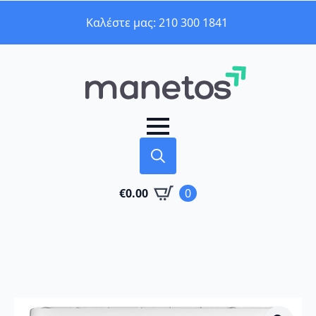
Καλέστε μας: 210 300 1841
Search
€
0.00
0
for: