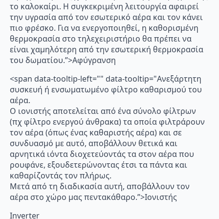
το καλοκαίρι. Η συγκεκριμένη λειτουργία αφαιρεί
την υγρασία από τον εσωτερικό αέρα και τον κάνει
πιο φρέσκο. Για να ενεργοποιηθεί, η καθορισμένη
θερμοκρασία στο τηλεχειριστήριο θα πρέπει να
είναι χαμηλότερη από την εσωτερική θερμοκρασία
του δωματίου.”>Αφύγρανση
<span data-tooltip-left="" data-tooltip="Ανεξάρτητη
συσκευή ή ενσωματωμένο φίλτρο καθαρισμού του
αέρα.
Ο ιονιστής αποτελείται από ένα σύνολο φίλτρων
(πχ φίλτρο ενεργού άνθρακα) τα οποία φιλτράρουν
τον αέρα (όπως ένας καθαριστής αέρα) και σε
συνδυασμό με αυτό, αποβάλλουν θετικά και
αρνητικά ιόντα διοχετεύοντάς τα στον αέρα που
ρουφάνε, εξουδετερώνοντας έτσι τα πάντα και
καθαρίζοντάς τον πλήρως.
Μετά από τη διαδικασία αυτή, αποβάλλουν τον
αέρα στο χώρο μας πεντακάθαρο.”>Ιονιστής
Inverter