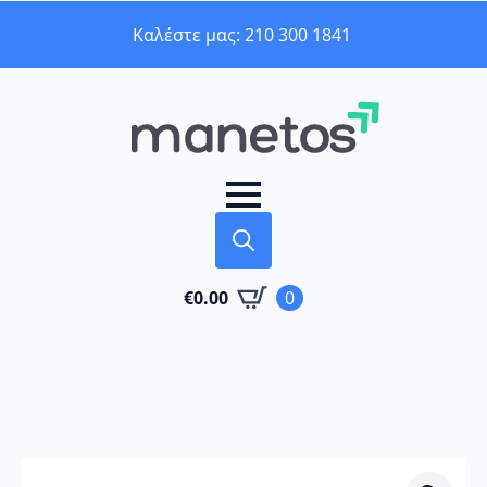
Καλέστε μας: 210 300 1841
Search
€
0.00
0
for: