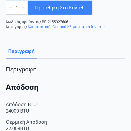
Argo
Ecolight
Προσθήκη Στο Καλάθι
24
Κλιματιστικό
Inverter
Κωδικός προϊόντος:
BP-2155327606
24000
Κατηγορίες:
Κλιματιστικά
,
Οικιακά Κλιματιστικά Inverter
BTU
A++/A+++
ποσότητα
Περιγραφή
Περιγραφή
Απόδοση
Απόδοση BTU
24000 BTU
Θερμική Απόδοση
22.008BTU