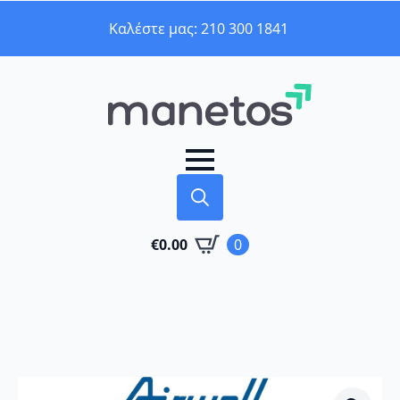
Καλέστε μας: 210 300 1841
Search
€
0.00
0
for: