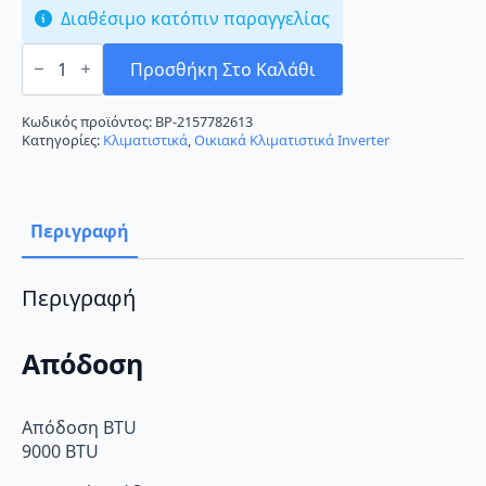
Διαθέσιμο κατόπιν παραγγελίας
Airwell
Aura
Προσθήκη Στο Καλάθι
HDLA-
025N-
09M25/YDAA-
Κωδικός προϊόντος:
BP-2157782613
025H-
Κατηγορίες:
Κλιματιστικά
,
Οικιακά Κλιματιστικά Inverter
09M25
Κλιματιστικό
Inverter
9000
BTU
Περιγραφή
A++/A+++
ποσότητα
Περιγραφή
Απόδοση
Απόδοση BTU
9000 BTU